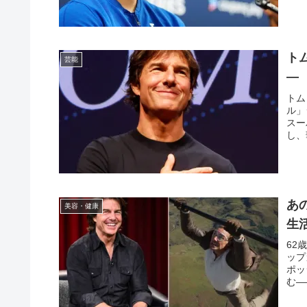
ト
芸能
―
トム
ル」
スー
し、
あ
美容・健康
生
62
ップ
ポッ
む―