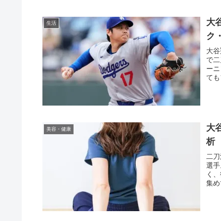
大
生活
ク
大谷
で二
ーニ
ても
大
美容・健康
析
二刀
選手
く、
集め