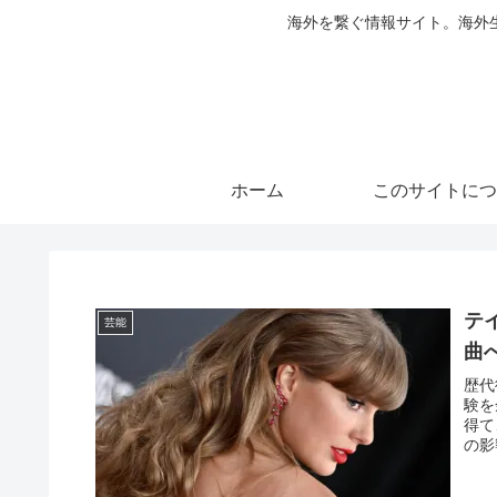
海外を繋ぐ情報サイト。海外
ホーム
このサイトにつ
テ
芸能
曲
歴代
験を
得て
の影