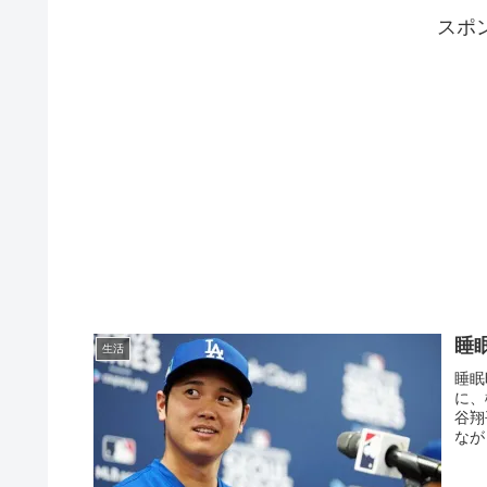
スポ
睡
生活
睡眠
に、
谷翔
なが