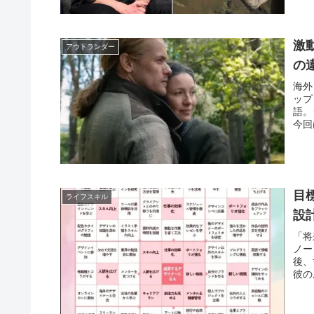
激
アウトランダー
の
海外
ップ
語。
今回
目
ライフスキル
設
「将
ノー
後、
彼の