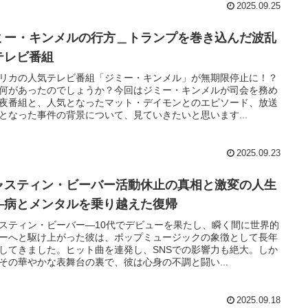
2025.09.25
ミー・キンメルの行方＿トランプを巻き込んだ波乱
テレビ番組
リカの人気テレビ番組「ジミー・キンメル」が無期限停止に！？
何があったのでしょうか？今回はジミー・キンメルが司会を務め
夜番組と、人気となったマット・デイモンとのエピソード、放送
となった事件の背景について、見ていきたいと思います...
2025.09.23
ャスティン・ビーバー活動休止の真相と激変の人生
―病とメンタルを乗り越えた復帰
スティン・ビーバー―10代でデビューを果たし、瞬く間に世界的
ーへと駆け上がった彼は、ポップミュージックの象徴として長年
してきました。ヒット曲を連発し、SNSでの影響力も絶大。しか
その華やかな表舞台の裏で、彼は心身の不調と闘い...
2025.09.18