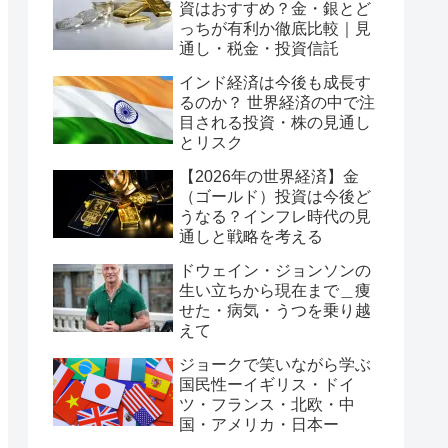
資はおすすめ？金・銀とど
っちが有利か徹底比較｜見
通し・税金・投資信託
インド経済は今後も成長す
るのか？ 世界経済の中で注
目される投資・株の見通し
とリスク
【2026年の世界経済】金
（ゴールド）投資は今後ど
うなる？インフレ時代の見
通しと戦略を考える
ドウェイン・ジョンソンの
生い立ちから現在まで＿痩
せた・病気・うつを乗り越
えて
ジョークで笑いながら学ぶ
国民性ーイギリス・ドイ
ツ・フランス・北欧・中
国・アメリカ・日本ー