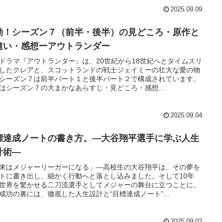
2025.09.09
動！シーズン７（前半・後半）の見どころ・原作と
違い・感想ーアウトランダー
ドラマ『アウトランダー』は、20世紀から18世紀へとタイムスリ
したクレアと、スコットランドの戦士ジェイミーの壮大な愛の物
シーズン７は前半パート１と後半パート２で構成されています。
はシーズン７の大まかなあらすじ・見どころ・感想...
2025.09.04
標達成ノートの書き方。―大谷翔平選手に学ぶ人生
計術―
来はメジャーリーガーになる」―高校生の大谷翔平は、その夢を
トに書き出し、細かく行動へと落とし込みました。そして10年
世界を驚かせる二刀流選手としてメジャーの舞台に立つことに。
成功の裏には、徹底した人生設計と“目標達成ノート”...
2025.09.02