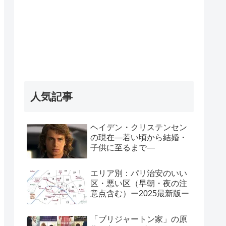
人気記事
ヘイデン・クリステンセン
の現在―若い頃から結婚・
子供に至るまで―
エリア別：パリ治安のいい
区・悪い区（早朝・夜の注
意点含む）ー2025最新版ー
「ブリジャートン家」の原