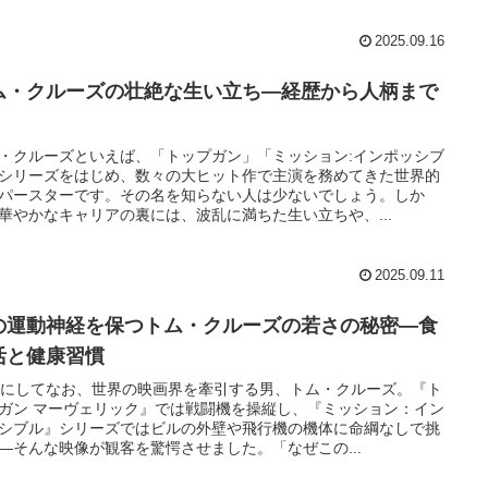
2025.09.16
ム・クルーズの壮絶な生い立ち―経歴から人柄まで
・クルーズといえば、「トップガン」「ミッション:インポッシブ
シリーズをはじめ、数々の大ヒット作で主演を務めてきた世界的
パースターです。その名を知らない人は少ないでしょう。しか
華やかなキャリアの裏には、波乱に満ちた生い立ちや、...
2025.09.11
の運動神経を保つトム・クルーズの若さの秘密―食
活と健康習慣
歳にしてなお、世界の映画界を牽引する男、トム・クルーズ。『ト
ガン マーヴェリック』では戦闘機を操縦し、『ミッション：イン
シブル』シリーズではビルの外壁や飛行機の機体に命綱なしで挑
―そんな映像が観客を驚愕させました。「なぜこの...