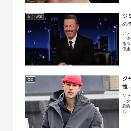
ジ
政治・経済
の
アメ
一体
る深
停止
ジ
芸能
観
ジャ
スタ
君臨
し、