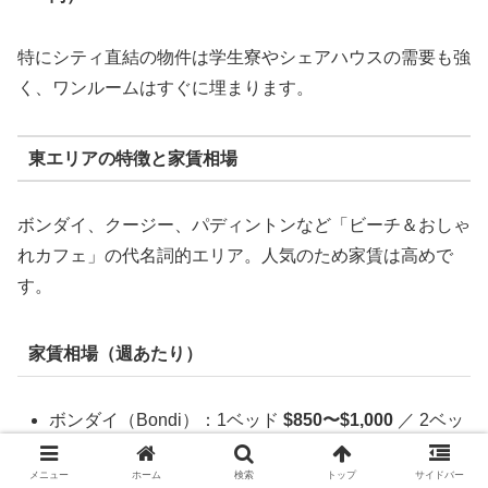
特にシティ直結の物件は学生寮やシェアハウスの需要も強
く、ワンルームはすぐに埋まります。
東エリアの特徴と家賃相場
ボンダイ、クージー、パディントンなど「ビーチ＆おしゃ
れカフェ」の代名詞的エリア。人気のため家賃は高めで
す。
家賃相場（週あたり）
ボンダイ（Bondi）：1ベッド
$850〜$1,000
／ 2ベッ
ド
$1,200〜$1,600
メニュー
ホーム
検索
トップ
サイドバー
クージー（Coogee）：1ベッド
$750〜$950
／ 2ベッ