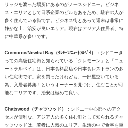
リッジを渡った場所にあるのがノースシドニー。ビジネ
ス・エリアとして日系企業のビルもあるため、駐在の人が
多く住んでいる街です。ビジネス街とあって週末は非常に
静かな上、治安が良いエリア。現在はアジア人住居者、特
に中華系が多いです。
Cremorne/Newtral Bay（ｸﾚﾓｰﾝ/ﾆｭｰﾄﾗﾙﾍﾞｲ）：
シドニーき
っての高級住宅街と知られている「クレモーン」と「ニュ
ートラルベイ」は、日本食料品店や日本食レストランの多
い住宅街です。家を買ったけれども、一部屋空いている
為、入居者募集！というオーナーを見つけ、住むことが可
能なエリアです。治安は極めて良い。
Chatswood（チャツウッド）：
シドニー中心部へのアク
セスが便利な、アジア人の多く住む町として知られるチャ
ッツウッドは、若者に人気のエリア。生活の中で食事を重