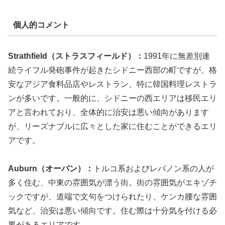
個人的コメント
Strathfield（ストラスフィールド）：
1991年に無差別連
続ライフル発砲事件が起きたシドニー西部の町ですが、格
安なアジア食料品店やレストラン、特に韓国料理レストラ
ンが多いです。一般的に、シドニーの西エリアは移民エリ
アと言われており、全体的に治安は悪い傾向があります
が、リーズナブルに広々とした家に住むことができるエリ
アです。
Auburn（オーバン）：
トルコ系およびレバノン系の人が
多く住む、中東の雰囲気が漂う街。街の雰囲気がエキゾチ
ックですが、道端で文句をつけられたり、ケンカ腰な雰囲
気など、治安は悪い傾向です。住む際は十分気を付ける必
要があるエリアです。