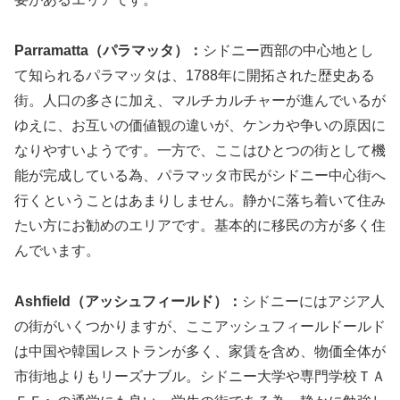
Parramatta（パラマッタ）：
シドニー西部の中心地とし
て知られるパラマッタは、1788年に開拓された歴史ある
街。人口の多さに加え、マルチカルチャーが進んでいるが
ゆえに、お互いの価値観の違いが、ケンカや争いの原因に
なりやすいようです。一方で、ここはひとつの街として機
能が完成している為、パラマッタ市民がシドニー中心街へ
行くということはあまりしません。静かに落ち着いて住み
たい方にお勧めのエリアです。基本的に移民の方が多く住
んでいます。
Ashfield（アッシュフィールド）：
シドニーにはアジア人
の街がいくつかりますが、ここアッシュフィールドールド
は中国や韓国レストランが多く、家賃を含め、物価全体が
市街地よりもリーズナブル。シドニー大学や専門学校ＴＡ