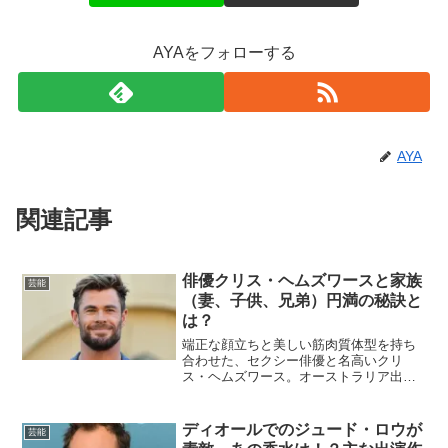
AYAをフォローする
AYA
関連記事
俳優クリス・ヘムズワースと家族
芸能
（妻、子供、兄弟）円満の秘訣と
は？
端正な顔立ちと美しい筋肉質体型を持ち
合わせた、セクシー俳優と名高いクリ
ス・ヘムズワース。オーストラリア出身
の彼は、一時は米国ロサンゼルスで活動
していましたが、現在は母国オーストラ
リアへ戻り、引き続き俳優として活躍し
ディオールでのジュード・ロウが
芸能
ています。妻エルサとはおし...