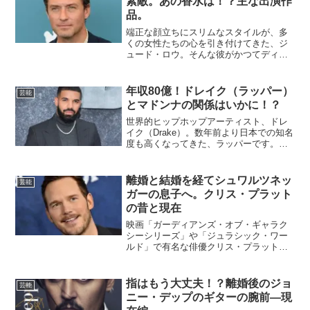
素敵。あの香水は！？主な出演作
品。
端正な顔立ちにスリムなスタイルが、多
くの女性たちの心を引き付けてきた、ジ
ュード・ロウ。そんな彼がかつてディオ
ール（Dior）のCMに出演していたこと
を、ご存知でしたか？あの香水、具体的
にディオールのどの製品だったのでしょ
年収80億！ドレイク（ラッパー）
芸能
うか？今回は、話題を...
とマドンナの関係はいかに！？
世界的ヒップホップアーティスト、ドレ
イク（Drake）。数年前より日本での知名
度も高くなってきた、ラッパーです。い
くつもヒット曲や人気曲があり、名だた
るヒップホップアーティストとの親交も
幅広く、世界の年収ランキングで上位に
離婚と結婚を経てシュワルツネッ
芸能
くるほど、有名なド...
ガーの息子へ。クリス・プラット
の昔と現在
映画「ガーディアンズ・オブ・ギャラク
シーシリーズ」や「ジュラシック・ワー
ルド」で有名な俳優クリス・プラット。
現在はハリウッドの映画スターとして世
界的に活躍していますが、昔はホームレ
スだった時期もあったのだとか！離婚と
指はもう大丈夫！？離婚後のジョ
芸能
結婚を経て、アーノルド・...
ニー・デップのギターの腕前―現