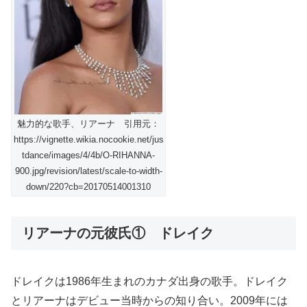
魅力的な歌手、リアーナ 引用元：
https://vignette.wikia.nocookie.net/jus
tdance/images/4/4b/O-RIHANNA-
900.jpg/revision/latest/scale-to-width-
down/220?cb=20170514001310
リアーナの元彼氏① ドレイク
ドレイクは1986年生まれのカナダ出身の歌手。ドレイク
とリアーナはデビュー当時からの知り合い。2009年には