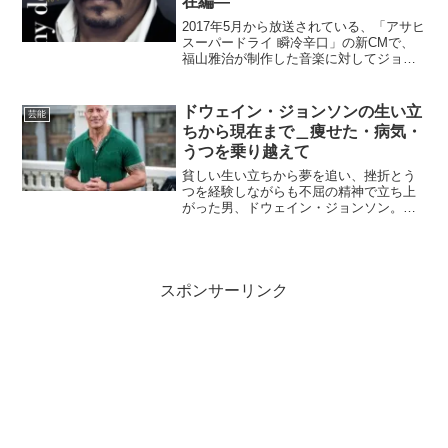
在編―
2017年5月から放送されている、「アサヒ
スーパードライ 瞬冷辛口」の新CMで、
福山雅治が制作した音楽に対してジョニ
ー・デップ（Johnny Depp）が共演して
いることをご存知だろうか？ジョニー・
デップといえば、ハリウッドきっての超
ドウェイン・ジョンソンの生い立
芸能
大物俳...
ちから現在まで＿痩せた・病気・
うつを乗り越えて
貧しい生い立ちから夢を追い、挫折とう
つを経験しながらも不屈の精神で立ち上
がった男、ドウェイン・ジョンソン。映
画の大スターとして華やかな活躍を見せ
る一方、役作りやトレーニングで痩せた
姿が注目され、病気ではないかと心配さ
れた時期もありましたが、...
スポンサーリンク