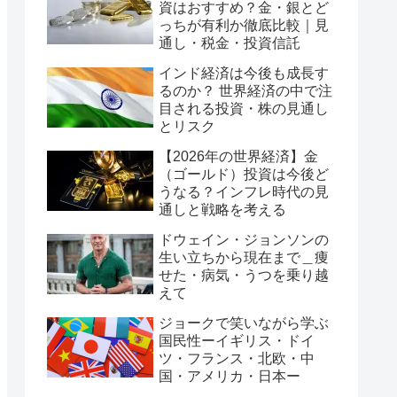
資はおすすめ？金・銀とど
っちが有利か徹底比較｜見
通し・税金・投資信託
インド経済は今後も成長す
るのか？ 世界経済の中で注
目される投資・株の見通し
とリスク
【2026年の世界経済】金
（ゴールド）投資は今後ど
うなる？インフレ時代の見
通しと戦略を考える
ドウェイン・ジョンソンの
生い立ちから現在まで＿痩
せた・病気・うつを乗り越
えて
ジョークで笑いながら学ぶ
国民性ーイギリス・ドイ
ツ・フランス・北欧・中
国・アメリカ・日本ー