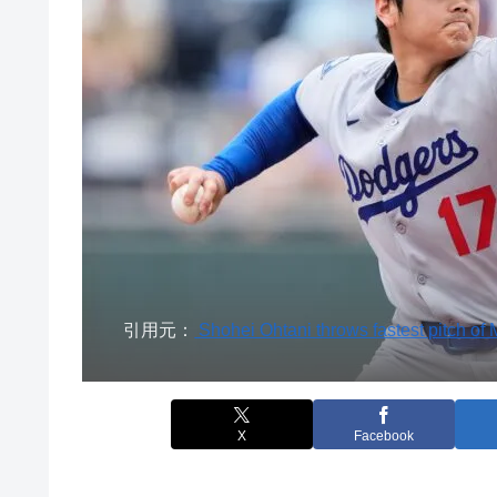
引用元：
Shohei Ohtani throws fastest pitch of 
X
Facebook