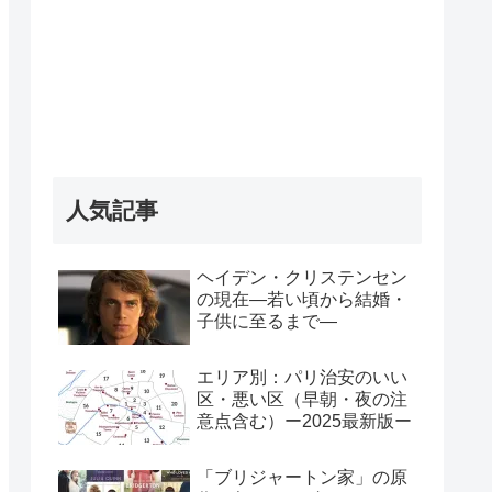
人気記事
ヘイデン・クリステンセン
の現在―若い頃から結婚・
子供に至るまで―
エリア別：パリ治安のいい
区・悪い区（早朝・夜の注
意点含む）ー2025最新版ー
「ブリジャートン家」の原