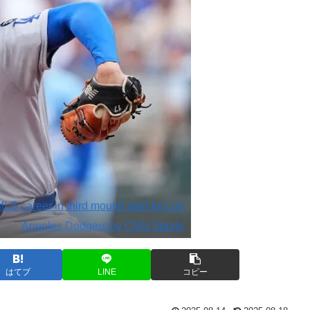
MLB career in third mound start for Los
Angeles Dodgers by CNN Sports
はてブ
LINE
コピー