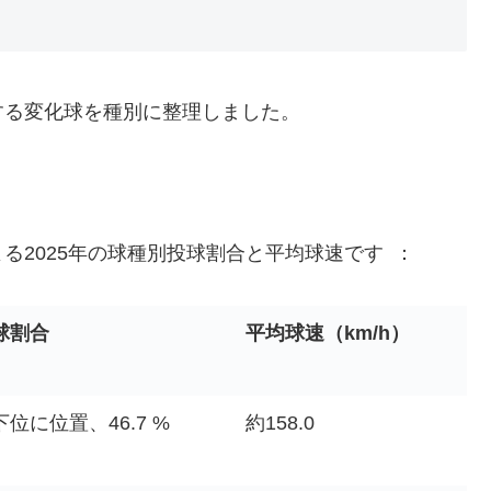
する変化球を種別に整理しました。
る2025年の球種別投球割合と平均球速です ：
球割合
平均球速（km/h）
下位に位置、46.7 %
約158.0