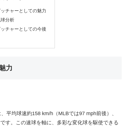
ピッチャーとしての魅力
化球分析
ピッチャーとしての今後
魅力
球速約158 km/h（MLBでは97 mph前後）、
達する鋭さです。この速球を軸に、多彩な変化球を駆使できる