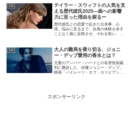
女テイラー・スウィフトが、二人の恋愛
テイラー・スウィフトの人気を支
芸能
を歌にしてヒット曲を生み...
える歴代彼氏2025―曲への影響
力に至った理由を探るー
歴代彼氏との恋愛で起きた出来事、心
境、悩みに至るまで、自身の体験を余す
ことなく曲に反映させ、それを歌い、金
と富とエネルギーを得て、次の恋愛にス
テップアップしてきたテイラー・スウィ
フト。その影響力は世界経済を動かすほ
大人の難局を乗り切る、ジョニ
芸能
どになっています。今回は2...
ー・デップ愛用の香水とは？
元妻のアンバー・ハードとの名誉毀損裁
判に勝訴した、俳優ジョニー・デップ。
映画「パイレーツ・オブ・カリビアン」
シリーズのジャック・スパロウ役で、
人々に感動を与えた彼は、私生活で難し
い状況に立たされていました。人生の
様々な局面を共にする物には、...
スポンサーリンク