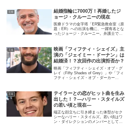
力的に活動しているスウェーデンの若者
です。「学校を休んで活動したり、攻撃
的で顔つきが怖い」というイメージがあ
結婚指輪に7000万！再婚したジ
芸能
りますが、実際のところど...
ョージ・クルーニーの現在
医療ドラマの金字塔「ER緊急救命室（原
題：ER）への出演を機に、一躍有名とな
ったジョージ・クルーニー。弁護士であ
り人道活動家の妻アマルと出会い、高価
な指輪を送って再婚した際は、マスコミ
を賑わせてくれましたね。そんな彼も60
映画「フィフティ・シェイズ」主
芸能
歳を超え、ロマンス...
演の「ジェイミー・ドーナン」は
結婚済！？次回作の出演拒否か？
映画「フィフティ・シェイズ・オブ・グ
レイ（Fifty Shades of Grey）」や「フィ
フティ・シェイズ・オブ・ダーカー
（Fifty Shades of Darker）」など、いわ
ゆる「フィフティシェイズ」シリーズで
主演を務める「ジェ...
テイラーとの恋がヒット曲を生み
芸能
出した！？―ハリー・スタイルズ
の若い頃と現在―
端正な顔立ちに引き締まった体型がセク
シーなハリー・スタイルズ。若い頃はワ
ン・ダイレクションのメンバーとして活
躍していましたが、現在はソロ活動でヒ
ット曲を生み出しています。かつての彼