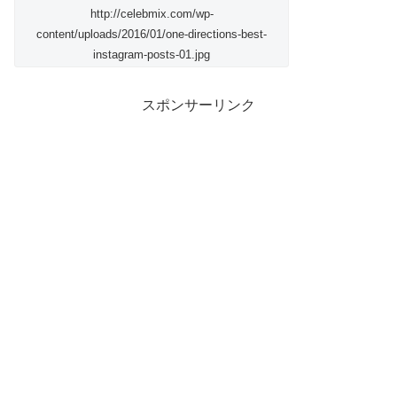
http://celebmix.com/wp-
content/uploads/2016/01/one-directions-best-
instagram-posts-01.jpg
スポンサーリンク