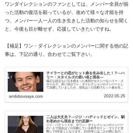
ワンダイレクションのファンとしては、メンバー全員が揃
った活動の復活を願っているが、改めて様々な才能を持
つ、メンバー一人一人の生き生きした活動の知らせを聞く
と、今後も目が離せず、応援していきたいですね。
【補足】ワン・ダイレクションのメンバーに関する他の記
事は、下記の通り。合わせてご覧下さい。
テイラーとの恋がヒット曲を生み出した！？―ハ
リー・スタイルズの若い頃と現在―
端正な顔立ちに引き締まった体型がセクシーなハリー・ス
タイルズ。若い頃はワン・ダイレクションのメンバーとし
て活躍していましたが、現在はソロ活動でヒット曲を生み
出しています。かつての彼女テイラー・スウィフトが、二
人の恋愛を歌にしてヒット曲を生み...
2022.05.25
ambitiousaya.com
二人は大丈夫？―ジジ・ハディッドとゼイン、馴
れ初めから現在までの足跡ー
ジジ・ハディッドが、元ワン・ダイレクションのメンバー
の一人で現在はソロ活動している歌手ゼイン・マリクと交
際して6年近くになります。2020年には二人の間に女の子