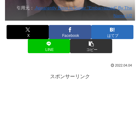
引用元：
Apparently Bono Is Super "Embarrassed" By The
Name U2
X
Facebook
はてブ
LINE
コピー
2022.04.04
スポンサーリンク