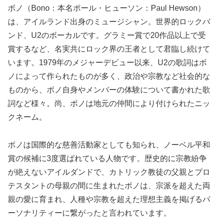
ボノ（Bono：本名ポール・ヒューソン：Paul Hewson）
は、アイルランド出身のミュージシャン。世界的ロックバ
ンド、U2のボーカルです。グラミー賞で20作品以上で受
賞するなど、名実共にロック界の王者として君臨し続けて
います。1979年のメジャーデビュー以来、U2の歌詞はボ
ノによって作られたものが多く、政治や宗教など社会的な
ものから、ボノ自身やメンバーの体験について書かれた歌
詞など様々。尚、ボノは地元の仲間により付けられたニッ
クネーム。
ボノは国際的な慈善活動家としても知られ、ノーベル平和
賞の候補に3度選ばれている人物です。歴史的に宗教紛争
が絶えないアイルダンドで、カトリック教徒の父親とプロ
テスタントの母親の間に生まれたボノは、宗派を超えた両
親の愛に育まれ、人種や宗教を超えた理想主義を掲げるパ
ーソナリティーに繋がったと言われています。