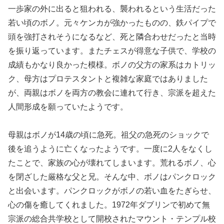
一歩家の外に出ると狙われる、襲われるという生活だった
若い頃のボノ。元々ケンカが強かったものの、鉄パイプで
頭を強打されそうになるなど、死と隣合わせだったと当時
を振り返っています。またチェスが得意な子供で、学校の
成績もかなり良かった模様。ボノの父方の家系はカトリッ
ク、母方はプロテスタントと複雑な家庭ではありました
が、両親はボノを両方の教会に連れて行き、宗派を超えた
人間形成を願っていたようです。
母親はボノが14歳の頃に急死。祖父の急死のショックで
後を追うように亡くなったようです。一度に2人をなくし
たことで、家族の心が壊れてしまいます。荒れるボノ、心
を閉ざした厳格な父と兄。そんな中、ボノはパンクロック
と出会います。パンクロックがボノの若い血をたぎらせ、
心の傷を癒してくれました。1972年ダブリンで初めて無
宗派の総合共学校として開校されたマウント・テンプル校