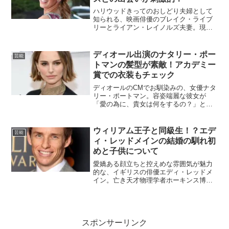
ハリウッドきってのおしどり夫婦として
知られる、映画俳優のブレイク・ライブ
リーとライアン・レイノルズ夫妻。現在
の雰囲気とは違い、とても情熱的なアプ
ローチにより結ばれたカップルと言われ
ていますが、その出会いから結婚に至る
ディオール出演のナタリー・ポー
芸能
までの馴れ初めは、どのよ...
トマンの髪型が素敵！アカデミー
賞での衣装もチェック
ディオールのCMでお馴染みの、女優ナタ
リー・ポートマン。容姿端麗な彼女が
「愛の為に、貴女は何をするの？」とい
う決めゼリフに魅せられ、ディオールの
香水を使われている方も多いのではない
でしょうか？そんな彼女が愛と正義の為
ウィリアム王子と同級生！？エデ
芸能
に、どのような行動をとっ...
ィ・レッドメインの結婚の馴れ初
めと子供について
愛嬌ある顔立ちと控えめな雰囲気が魅力
的な、イギリスの俳優エディ・レッドメ
イン。亡き天才物理学者ホーキンス博士
を描いた映画「博士と彼女のセオリー」
で主演し、世界的スターとなった彼です
が、学生時代はウィリアム王子の同級生
だったと言われています。...
スポンサーリンク