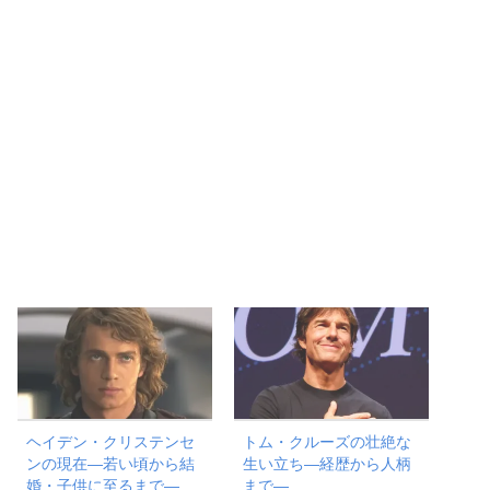
ヘイデン・クリステンセ
トム・クルーズの壮絶な
ンの現在―若い頃から結
生い立ち―経歴から人柄
婚・子供に至るまで―
まで―