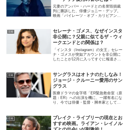
元妻のアンバー・ハードとの名誉毀損裁
判に勝訴した、俳優ジョニー・デップ。
映画「パイレーツ・オブ・カリビアン」
シリーズのジャック・スパロウ役で、
人々に感動を与えた彼は、私生活で難し
い状況に立たされていました。人生の
セレーナ・ゴメス、なぜインスタ
芸能
様々な局面を共にする物には、...
非公開に？父親に似てるザ・ウィ
ークエンドとの関係は？
「インスタ（Instagram）の女王」セレー
ナ・ゴメスが突如アカウントを非公開に
したことが12月に入ってすぐに報道され
た。現在、1億3,000万人以上のフォロワ
ー数を誇り、「世界で最もフォローされ
ている人物」の座に君臨しているアメリ
サングラスはオトナのたしなみ！
芸能
カ人歌...
ジョージ・クルーニー愛用のサン
グラス
医療ドラマの金字塔「ER緊急救命室（原
題：ER）への出演を機に、一躍有名にな
り、今では俳優・監督・脚本家として幅
広く活躍する、ジョージ・クルーニー。
様々な女性達との憂き目を流した彼も、
60歳を超え、ロマンスグレーの髪型が良
ブレイク・ライブリーの現在とお
芸能
く似合う、クールシ...
すすめ映画。ライアン・レイノル
ズとの出会いが刺激的！