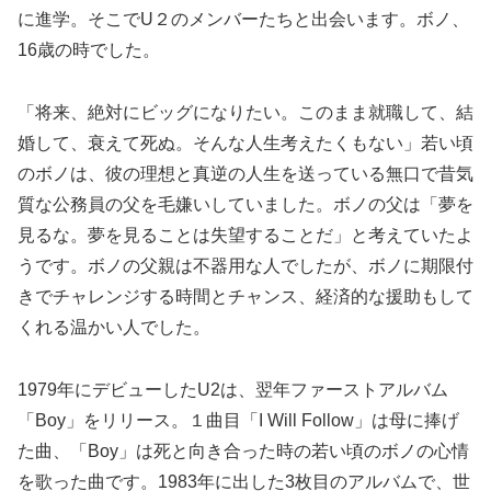
に進学。そこでU２のメンバーたちと出会います。ボノ、
16歳の時でした。
「将来、絶対にビッグになりたい。このまま就職して、結
婚して、衰えて死ぬ。そんな人生考えたくもない」若い頃
のボノは、彼の理想と真逆の人生を送っている無口で昔気
質な公務員の父を毛嫌いしていました。ボノの父は「夢を
見るな。夢を見ることは失望することだ」と考えていたよ
うです。ボノの父親は不器用な人でしたが、ボノに期限付
きでチャレンジする時間とチャンス、経済的な援助もして
くれる温かい人でした。
1979年にデビューしたU2は、翌年ファーストアルバム
「Boy」をリリース。１曲目「I Will Follow」は母に捧げ
た曲、「Boy」は死と向き合った時の若い頃のボノの心情
を歌った曲です。1983年に出した3枚目のアルバムで、世