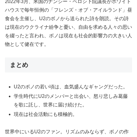
2022年3月、米国のナンシー・ペロシ下院議長がホワイト
ハウスで毎年恒例の「フレンズ・オブ・アイルランド」昼
食会を主催し、U2のボノから送られた詩を朗読。その詩
は現在のウクライナ紛争と憂い、自由を求める人々の思い
を綴ったと言われ、ボノは現在も社会的影響力の大きい人
物として健在です。
まとめ
U2のボノの若い頃は、血気盛んなギャングだった。
学生時代にU2のメンバーと出会い、怒り悲しみ葛藤
を歌に託し、世界に届け続けた。
現在は社会活動にも積極的。
世界中にいるU2のファン。リズムのみならず、ボノの作