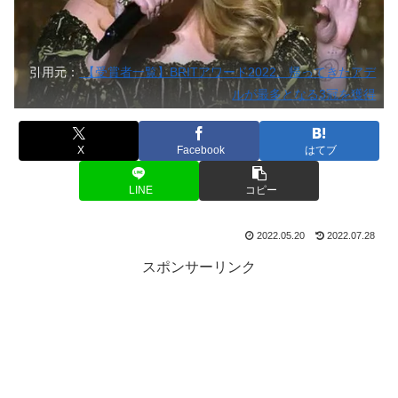
引用元：
【受賞者一覧】BRITアワード2022、帰ってきたアデ
ルが最多となる3冠を獲得
X
Facebook
はてブ
LINE
コピー
2022.05.20
2022.07.28
スポンサーリンク