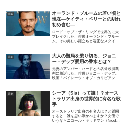
オーランド・ブルームの若い頃と
芸能
現在―ケイティ・ペリーとの馴れ
初め含む―
ロード・オブ・ザ・リングで世界的に大
ブレイクした、俳優オーランド・ブルー
ム。その美しい顔立ちと端正なスタイル
に、多くの女性たちが魅了されました
ね。そんなハンサムな彼を射止めた現在
の彼女、歌手ケイティ・ペリー。2020年
大人の難局を乗り切る、ジョニ
芸能
に女の子を授り、父親と...
ー・デップ愛用の香水とは？
元妻のアンバー・ハードとの名誉毀損裁
判に勝訴した、俳優ジョニー・デップ。
映画「パイレーツ・オブ・カリビアン」
シリーズのジャック・スパロウ役で、
人々に感動を与えた彼は、私生活で難し
い状況に立たされていました。人生の
シーア（Sia）って誰！？オース
芸能
様々な局面を共にする物には、...
トラリア出身の世界的に有名な歌
手
オーストラリア出身の有名人は？と質問
すると、誰を思い浮かべますか？女優で
いうならニコール・キッドマン（Nicole
Kidman）、男性シンガーだと彼女の夫の