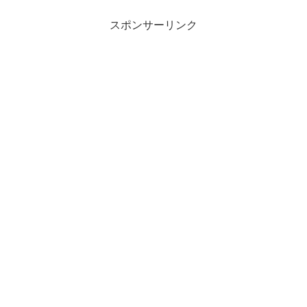
ている人物」の座に君臨しているアメリ
カ人歌...
スポンサーリンク