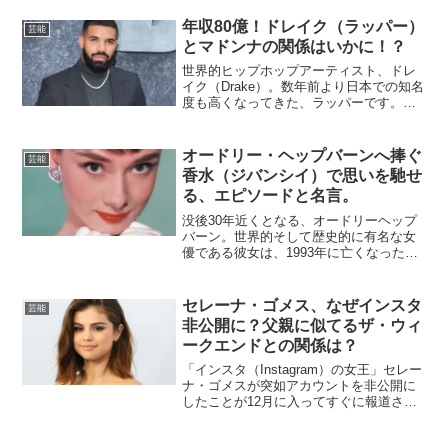
キース・アーバン（Kieth Urban）、女性
シンガーだとデルタ・グットレム（D...
年収80億！ドレイク（ラッパー）
芸能
とマドンナの関係はいかに！？
世界的ヒップホップアーティスト、ドレ
イク（Drake）。数年前より日本での知名
度も高くなってきた、ラッパーです。い
くつもヒット曲や人気曲があり、名だた
るヒップホップアーティストとの親交も
幅広く、世界の年収ランキングで上位に
オードリー・ヘップバーンへ捧ぐ
芸能
くるほど、有名なド...
香水（ジバンシイ）で思いを馳せ
る、エピソードと名言。
没後30年近くとなる、オードリーヘップ
バーン。世界的そして歴史的に有名な女
優である彼女は、1993年に亡くなった後
も、今なおその輝かしい業績や、社会活
動、生き方において、多くの人の心に残
りまた勇気づけています。そんな彼女に
セレーナ・ゴメス、なぜインスタ
芸能
捧げられた香水（ジ...
非公開に？父親に似てるザ・ウィ
ークエンドとの関係は？
「インスタ（Instagram）の女王」セレー
ナ・ゴメスが突如アカウントを非公開に
したことが12月に入ってすぐに報道され
た。現在、1億3,000万人以上のフォロワ
ー数を誇り、「世界で最もフォローされ