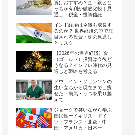
資はおすすめ？金・銀とど
っちが有利か徹底比較｜見
通し・税金・投資信託
インド経済は今後も成長す
るのか？ 世界経済の中で注
目される投資・株の見通し
とリスク
【2026年の世界経済】金
（ゴールド）投資は今後ど
うなる？インフレ時代の見
通しと戦略を考える
ドウェイン・ジョンソンの
生い立ちから現在まで＿痩
せた・病気・うつを乗り越
えて
ジョークで笑いながら学ぶ
国民性ーイギリス・ドイ
ツ・フランス・北欧・中
国・アメリカ・日本ー