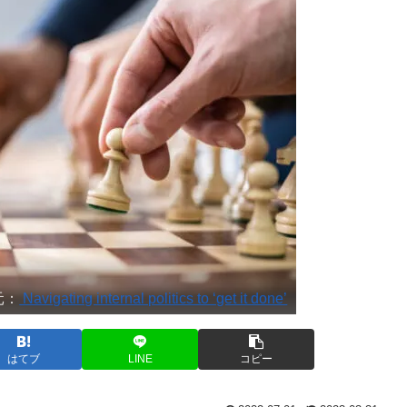
元：
Navigating internal politics to ‘get it done’
はてブ
LINE
コピー