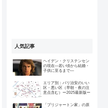
人気記事
ヘイデン・クリステンセン
の現在―若い頃から結婚・
子供に至るまで―
エリア別：パリ治安のいい
区・悪い区（早朝・夜の注
意点含む）ー2025最新版ー
「ブリジャートン家」の原