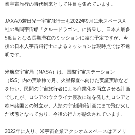
業宇宙旅行の時代到来として注目を集めています。
JAXAの若田光一宇宙飛行士も2022年9月に米スペースX
社の民間宇宙船「クルードラゴン」に搭乗し、日本人最多
5度目となる長期滞在のミッションに臨む予定ですが、今
後の日本人宇宙飛行士によるミッションは現時点では不透
明です。
米航空宇宙局（NASA）は、国際宇宙ステーション
（ISS）内の実験棟で月、火星探査へ向けた実証実験など
を行い、民間の宇宙旅行者による商業化を両立させる計画
でしたが、ロシアのウクライナ侵攻に端を発したロシアと
欧米諸国との対立が、人類の宇宙開発計画にまで飛び火し
た状態となっており、今後の行方が懸念されています。
2022年に入り、米宇宙企業アクシオムスペースはアメリ