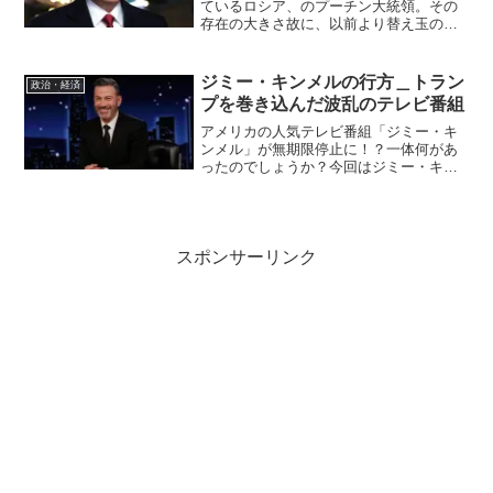
ているロシア、のプーチン大統領。その
存在の大きさ故に、以前より替え玉の噂
が絶えません。その一方で、鍛え抜かれ
た肉体を披露し、国民と対話する様子な
ど、厳しい態度の政治家とは違う一面
ジミー・キンメルの行方＿トラン
政治・経済
を、時々垣間見ることができ...
プを巻き込んだ波乱のテレビ番組
アメリカの人気テレビ番組「ジミー・キ
ンメル」が無期限停止に！？一体何があ
ったのでしょうか？今回はジミー・キン
メルが司会を務める深夜番組と、人気と
なったマット・デイモンとのエピソー
ド、放送停止となった事件の背景につい
て、見ていきたいと思います...
スポンサーリンク