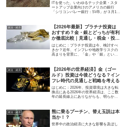
ITを使った、いわゆるテック企業・スタ
ートアップ企業向けのアメリカの銀行
「シリコンバレー銀行：SVB」が３月10
日経営破綻し、大きな話題となりまし
た。日本ではあまり馴染みのない銀行で
すが、なぜ大騒ぎになっているのでしょ
【2026年最新】プラチナ投資は
政治・経済
うか？今回は破綻の原因...
おすすめ？金・銀とどっちが有利
か徹底比較｜見通し・税金・投資
信託
はじめに：プラチナ投資は今、検討すべ
きか？近年、インフレや地政学リスクの
高まりを背景に、「金」や「銀」といっ
た貴金属への投資が再び注目されていま
す。その中で、「プラチナ」も投資対象
として気になっている方は多いのではな
【2026年の世界経済】金（ゴー
政治・経済
いでしょうか。しかし実際...
ルド）投資は今後どうなる？イン
フレ時代の見通しと戦略を考える
はじめに：2026年、投資環境は大きな転
換点にある2026年の世界経済は、ここ数
年の延長線上にありながらも、明らかに
新しい局面に入りつつあるように感じら
れます。インフレの再燃、金利政策の転
換、そして地政学リスクの顕在化。これ
熊に乗るプーチン、替え玉説は本
政治・経済
らが同時に進行し...
当か！？
世界中の政治経済に大きな影響を及ぼし