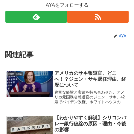
AYAをフォローする
AYA
関連記事
アメリカのサキ報道官、どこ
政治・経済
へ！？ジェン・サキ退任理由、経
歴について
豊富な経験と実績を持ち合わせた、アメ
リカ元国務省報道官のジェン・サキ。42
歳でバイデン政権、ホワイトハウスの報
道官となった彼女。透明性をモットー
に、トランプ前政権からの転換を急ぐそ
の姿勢は、国内外で高く評価されました
【わかりやすく解説】シリコンバ
政治・経済
が、2022年5月に退任...
レー銀行破綻の原因・理由・今後
の影響