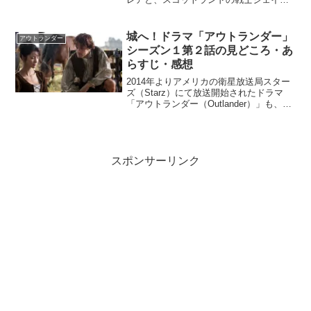
ーの壮大な愛の物語。シーズン７は前半
パート１と後半パート２で構成されてい
ます。今回はシーズン７の大まかなあら
城へ！ドラマ「アウトランダー」
アウトランダー
すじ・見どころ・感想...
シーズン１第２話の見どころ・あ
らすじ・感想
2014年よりアメリカの衛星放送局スター
ズ（Starz）にて放送開始されたドラマ
「アウトランダー（Outlander）」も、
2022年6月時点でシーズン６へ突入。内容
が深くて面白いと世界中で人気のドラマ
ですが、改めてどんなあらすじなのかご
存...
スポンサーリンク