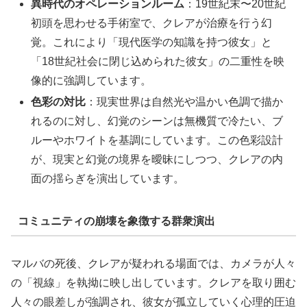
異時代のオペレーションルーム
：19世紀末〜20世紀
初頭を思わせる手術室で、クレアが治療を行う幻
覚。これにより「現代医学の知識を持つ彼女」と
「18世紀社会に閉じ込められた彼女」の二重性を映
像的に強調しています。
色彩の対比
：現実世界は自然光や温かい色調で描か
れるのに対し、幻覚のシーンは無機質で冷たい、ブ
ルーやホワイトを基調にしています。この色彩設計
が、現実と幻覚の境界を曖昧にしつつ、クレアの内
面の揺らぎを演出しています。
コミュニティの崩壊を象徴する群衆演出
マルバの死後、クレアが疑われる場面では、カメラが人々
の「視線」を執拗に映し出しています。クレアを取り囲む
人々の眼差しが強調され、彼女が孤立していく心理的圧迫