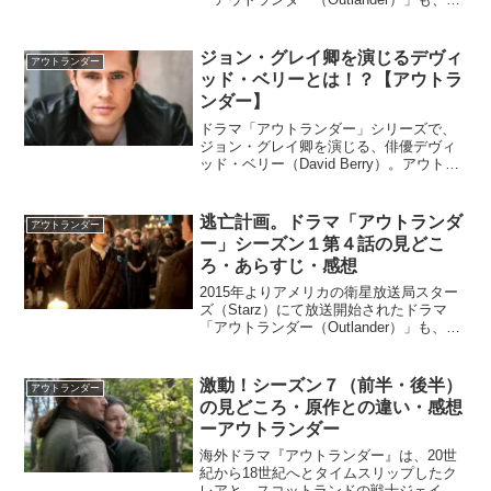
2022年シーズン６へ突入。内容が深く面
白いと世界中で人気のドラマですが、シ
ーズン６はどんなあらすじなのでしょう
ジョン・グレイ卿を演じるデヴィ
アウトランダー
か？...
ッド・ベリーとは！？【アウトラ
ンダー】
ドラマ「アウトランダー」シリーズで、
ジョン・グレイ卿を演じる、俳優デヴィ
ッド・ベリー（David Berry）。アウトラ
ンダーファンの間では、ジェイミーと並
ぶほど、絶大な人気を誇るジョン・グレ
イ卿。あまりの人気ぶりに、スピンオフ
逃亡計画。ドラマ「アウトランダ
アウトランダー
バージョンを...
ー」シーズン１第４話の見どこ
ろ・あらすじ・感想
2015年よりアメリカの衛星放送局スター
ズ（Starz）にて放送開始されたドラマ
「アウトランダー（Outlander）」も、
2022年6月時点でシーズン６へ突入。内容
が深くて面白いと世界中で人気のドラマ
ですが、改めてどんなあらすじなのかご
激動！シーズン７（前半・後半）
アウトランダー
存...
の見どころ・原作との違い・感想
ーアウトランダー
海外ドラマ『アウトランダー』は、20世
紀から18世紀へとタイムスリップしたク
レアと、スコットランドの戦士ジェイミ