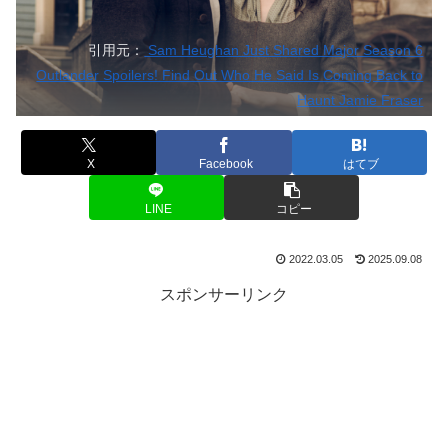
引用元：
Sam Heughan Just Shared Major Season 6
Outlander Spoilers! Find Out Who He Said Is Coming Back to
Haunt Jamie Fraser
X
Facebook
はてブ
LINE
コピー
2022.03.05
2025.09.08
スポンサーリンク