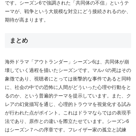
です。シーズン6で強調された「共同体の不信」というテ
ーマが、戦争という大規模な対立にどう接続されるのか、
期待が高まります。
まとめ
海外ドラマ「アウトランダー」シーズン6は、共同体が崩
壊していく過程を描いたシーズンです。マルバの死はその
象徴であり、視聴者にとっては衝撃的な事件であると同時
に、社会の中での恐怖に人間がどういった心理や行動をと
るのか、という普遍的テーマを提示しています。また、ク
レアの幻覚描写を通じ、心理的トラウマを視覚化する試み
が行われた点がポイント。これはドラマならではの表現手
法であり、原作との違いを際立たせています。シーズン6
はシーズン７への序章です。フレイザー家の孤立と試練