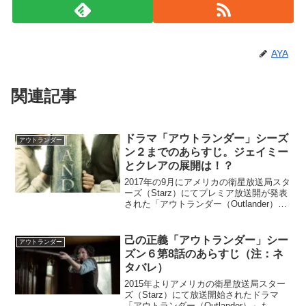
AYA
関連記事
ドラマ「アウトランダー」シーズ
アウトランダー
ン２までのあらすじ。ジェイミー
とクレアの展開は！？
2017年の9月にアメリカの衛星放送局スタ
ーズ（Starz）にてプレミア放送開が発表
された「アウトランダー（Outlander）」
シーズン３。日本での放送もおそらく近
いことと予想されます。アウトランダー
とは全世界で2,500万部の大ベストセ...
己の正義「アウトランダー」シー
アウトランダー
ズン６第8話のあらすじ（注：ネ
タバレ）
2015年よりアメリカの衛星放送局スター
ズ（Starz）にて放送開始されたドラマ
「アウトランダー（Outlander）」も、