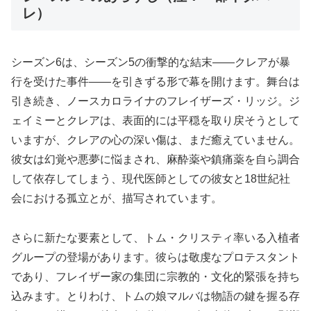
レ）
シーズン6は、シーズン5の衝撃的な結末――クレアが暴
行を受けた事件――を引きずる形で幕を開けます。舞台は
引き続き、ノースカロライナのフレイザーズ・リッジ。ジ
ェイミーとクレアは、表面的には平穏を取り戻そうとして
いますが、クレアの心の深い傷は、まだ癒えていません。
彼女は幻覚や悪夢に悩まされ、麻酔薬や鎮痛薬を自ら調合
して依存してしまう、現代医師としての彼女と18世紀社
会における孤立とが、描写されています。
さらに新たな要素として、トム・クリスティ率いる入植者
グループの登場があります。彼らは敬虔なプロテスタント
であり、フレイザー家の集団に宗教的・文化的緊張を持ち
込みます。とりわけ、トムの娘マルバは物語の鍵を握る存