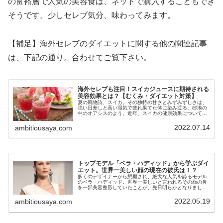
の富裕層で人気の美容食は、ネットで購入することもでき
そうです。少しセレブ気分、味わってみます。
【補足】海外セレブのダイエットに関する他の関連記事
は、下記の通り。合わせてご覧下さい。
海外セレブも注目！スイカジュースに期待される
美容効果とは？【むくみ・ダイエット対策】
夏の風物詩、スイカ。その独特の甘さとみずみずしさは、
強い日差しと高い湿気で疲れ果てた体に染み渡る、砂漠の
中のオアシスのよう。近年、スイカの健康効果について、
新たな研究が続々と発表され、海外のセレブたちの間でも
むくみ・ダイエット・デトックスへ...
2022.07.14
ambitiousaya.com
トップモデル「ベラ・ハディッド」から学ぶダイ
エット。世界一美しい顔の現在の彼氏は！？
多くのデザイナーから懇願され、絶大な人気を誇るモデル
のベラ・ハディッド。世界一美しいと言われるその顔の鼻
を一部美容整形していたことが、先日明らかとなりまし
た。とはいえ、そのスタイルは誰もが認めるスーパーモデ
ル。そんな彼女はいったいどんな生活...
2022.05.19
ambitiousaya.com