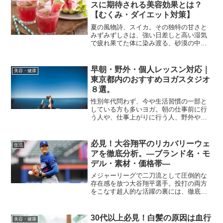
スに期待される美容効果とは？
【むくみ・ダイエット対策】
夏の風物詩、スイカ。その独特の甘さと
みずみずしさは、強い日差しと高い湿気
で疲れ果てた体に染み渡る、砂漠の中の
オアシスのよう。近年、スイカの健康効
果について、新たな研究が続々と発表さ
れ、海外のセレブたちの間でもむくみ・
早朝・野外・個人レッスン対応｜
美容・健康
ダイエット・デトックスへ...
東京都内のおすすめヨガスタジオ
８選。
性別年代問わず、今や生活習慣の一部と
している方も多いヨガ。朝の仕事前に行
う人や、仕事上がりに行う人、野外や海
辺で行う人など、どこでも楽しむことが
できる世界的に有名なエクササイズで
す。近年は集中力を高めたり、就寝前の
必見！大谷翔平のリカバリーウェ
生活
瞑想を目的に行う方も増えて...
アを徹底分析。―ブランド名・モ
デル・素材・価格帯―
メジャーリーグで二刀流として圧倒的な
存在感を放つ大谷翔平選手。投打の両方
をこなす超人的な活躍の裏には、徹底し
たコンディショニングと回復へのこだわ
りがあります。その重要な要素のひとつ
が「リカバリーウェア」。今回は、大谷
30代以上必見！白髪の原因は血行
美容・健康