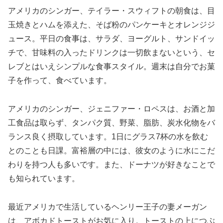
アメリカのシンガー、テイラー・スウィフトの朝食は、目
玉焼きとハムを添えた、そば粉のパンケーキとオレンジジ
ュース。平日の食事は、サラダ、ヨーグルト、サンドイッ
チで、甘味料の入ったドリンクは一切飲まないという、セ
レブとはいえシンプルな食事スタイル。週末は自分でお菓
子を作って、食べています。
アメリカのシンガー、ジェニファー・ロペスは、お酒と加
工食品は取らず、タンパク質、野菜、脂肪、炭水化物をバ
ランス良く摂取しています。1日にグラス7杯の水を飲む
とのことも日課。富裕層の中には、彼女のように水にこだ
わりを持つ人も多いです。また、ドーナツが好きなことで
も知られています。
最近アメリカで生活しているヘンリー王子の妻メーガン
は、アボカドトーストがお気に入り。トーストの上につぶ