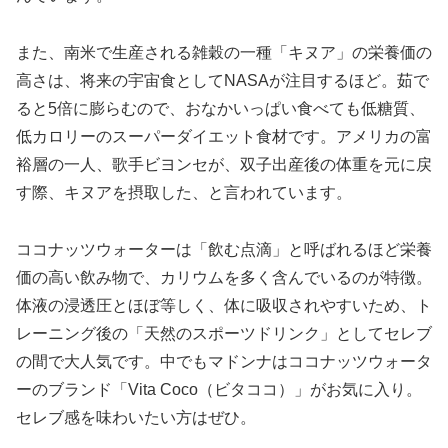
また、南米で生産される雑穀の一種「キヌア」の栄養価の
高さは、将来の宇宙食としてNASAが注目するほど。茹で
ると5倍に膨らむので、おなかいっぱい食べても低糖質、
低カロリーのスーパーダイエット食材です。アメリカの富
裕層の一人、歌手ビヨンセが、双子出産後の体重を元に戻
す際、キヌアを摂取した、と言われています。
ココナッツウォーターは「飲む点滴」と呼ばれるほど栄養
価の高い飲み物で、カリウムを多く含んでいるのが特徴。
体液の浸透圧とほぼ等しく、体に吸収されやすいため、ト
レーニング後の「天然のスポーツドリンク」としてセレブ
の間で大人気です。中でもマドンナはココナッツウォータ
ーのブランド「Vita Coco（ビタココ）」がお気に入り。
セレブ感を味わいたい方はぜひ。