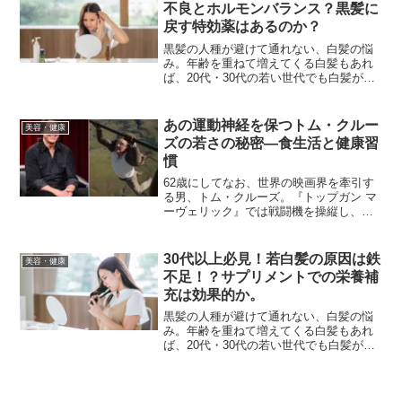
選手が愛用するブランドや...
不良とホルモンバランス？黒髪に
戻す特効薬はあるのか？
黒髪の人種が避けて通れない、白髪の悩
み。年齢を重ねて増えてくる白髪もあれ
ば、20代・30代の若い世代でも白髪があ
る方もいます。白髪の原因は色々ありま
すが、栄養バランス問題（鉄不足な
ど？）、血行不良、ホルモンバランスな
あの運動神経を保つトム・クルー
美容・健康
ど、一体どれが一番問題で...
ズの若さの秘密―食生活と健康習
慣
62歳にしてなお、世界の映画界を牽引す
る男、トム・クルーズ。『トップガン マ
ーヴェリック』では戦闘機を操縦し、
『ミッション：インポッシブル』シリー
ズではビルの外壁や飛行機の機体に命綱
なしで挑む――そんな映像が観客を驚愕
30代以上必見！若白髪の原因は鉄
美容・健康
させました。「なぜこの...
不足！？サプリメントでの栄養補
充は効果的か。
黒髪の人種が避けて通れない、白髪の悩
み。年齢を重ねて増えてくる白髪もあれ
ば、20代・30代の若い世代でも白髪があ
る方もいます。白髪の原因は色々ありま
すが、栄養バランス問題（鉄不足な
ど？）、血行不良、ホルモンバランスな