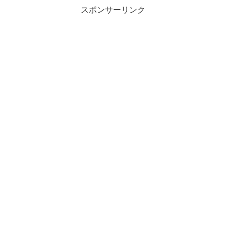
ど、一体どれが一番問題で...
スポンサーリンク