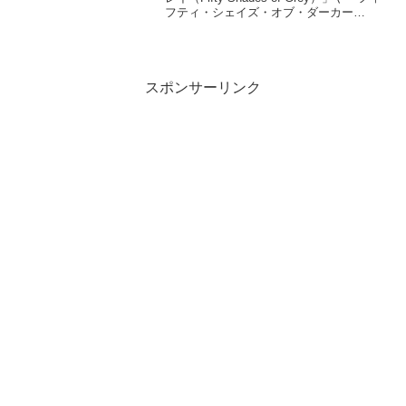
フティ・シェイズ・オブ・ダーカー
（Fifty Shades of Darker）」など、いわ
ゆる「フィフティシェイズ」シリーズで
主演を務める「ジェ...
スポンサーリンク