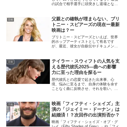
の試合で相手選手に頭突きし退場となっ
たのを最後に、コートから去った英雄。
なぜ、あの時頭突きをするような状況に
至ったのでしょう？現在は息子たちがジ
父親との確執が埋まらない、ブリ
芸能
ダンのDNAを受け継ぎ...
トニー・スピアーズの現在ー最新
映画は？ー
ブリトニー・スピアーズといえば、世界
的ホップアーティストとして有名です
が、最近、彼女が自叙伝やドキュメンタ
リーに力を入れているのを、ご存知です
か？現在も続く父親との確執が頂点に達
して、火山のように爆発しているような
テイラー・スウィフトの人気を支
芸能
状態です。輝かしいアーティ...
える歴代彼氏2025―曲への影響
力に至った理由を探るー
歴代彼氏との恋愛で起きた出来事、心
境、悩みに至るまで、自身の体験を余す
ことなく曲に反映させ、それを歌い、金
と富とエネルギーを得て、次の恋愛にス
テップアップしてきたテイラー・スウィ
フト。その影響力は世界経済を動かすほ
映画「フィフティ・シェイズ」主
芸能
どになっています。今回は2...
演の「ジェイミー・ドーナン」は
結婚済！？次回作の出演拒否か？
映画「フィフティ・シェイズ・オブ・グ
レイ（Fifty Shades of Grey）」や「フィ