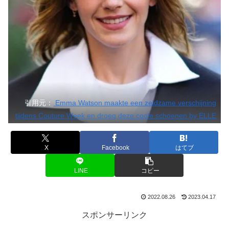
引用元：
Emma Watson maakte een zeldzame verschijning
tijdens Couture Week en droeg deze coole schoenen by ELLE
X
Facebook
はてブ
LINE
コピー
2022.08.26
2023.04.17
スポンサーリンク