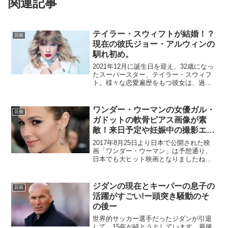
関連記事
テイラー・スウィフトが結婚！？
芸能
現在の彼氏ジョー・アルウィンの
馴れ初め。
2021年12月に誕生日を迎え、32歳になっ
たスーパースター、テイラー・スウィフ
ト。様々な恋愛遍歴をもつ彼女は、過去
の恋愛を歌にし、その美しい歌声ととも
に世界に発信してきました。そんな彼女
の現在の彼氏ジョー・アルウィンとの交
ワンダー・ウーマンの女優ガル・
芸能
際も、５年を迎え...
ガドットの軟骨ピアス画像が素
敵！来日予定や妊娠中の撮影エピ
ソードとは？
2017年8月25日より日本で公開された映
画「ワンダー・ウーマン」は予想通り、
日本でも大ヒット映画となりましたね。
主役を務めた女優は「ガル・ガドット
（Gal Gadot）」。映画「ワイルド・スピ
ード」などにも出演し、現在注目の女優
ジダンの現在とキーパーの息子の
芸能
の一人です...
活躍がすごい!ー頭突き騒動のそ
の後ー
世界的サッカー選手だったジダンが引退
して、15年が経とうとしています。最後