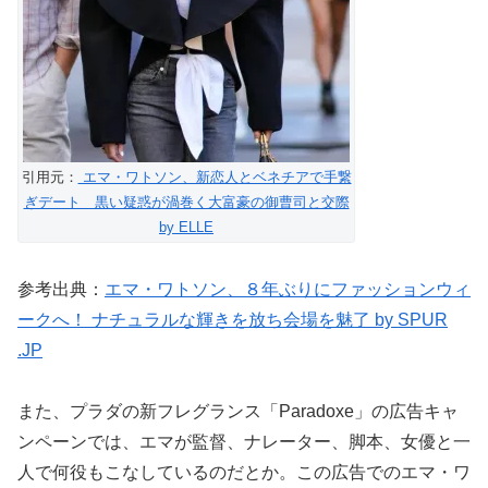
引用元：
エマ・ワトソン、新恋人とベネチアで手繋
ぎデート 黒い疑惑が渦巻く大富豪の御曹司と交際
by ELLE
参考出典：
エマ・ワトソン、８年ぶりにファッションウィ
ークへ！ ナチュラルな輝きを放ち会場を魅了 by SPUR
.JP
また、プラダの新フレグランス「Paradoxe」の広告キャ
ンペーンでは、エマが監督、ナレーター、脚本、女優と一
人で何役もこなしているのだとか。この広告でのエマ・ワ