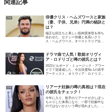
関連記事
俳優クリス・ヘムズワースと家族
芸能
（妻、子供、兄弟）円満の秘訣と
は？
端正な顔立ちと美しい筋肉質体型を持ち
合わせた、セクシー俳優と名高いクリ
ス・ヘムズワース。オーストラリア出身
の彼は、一時は米国ロサンゼルスで活動
していましたが、現在は母国オーストラ
リアへ戻り、引き続き俳優として活躍し
ドラマ曲で人気！歌姫オリヴィ
芸能
ています。妻エルサとはおし...
ア・ロドリゴと噂の彼氏とは？
2022ビルボード・ミュージック・アワー
ドで７冠達成した、今注目度No.1の若手
アーティスト、オリヴィア・ロドリゴ。
ディズニー・プラスのシリーズ「ハイス
クール・ミュージカル:ザ・ミュージカ
ル」のニニ役で有名ですが、ここ最近は
リアーナ妊娠の噂の真相は？現在
芸能
歌手としての知名...
の彼氏をチェック！
今年に入り、歌手のリアーナが少しぽっ
ちゃりした体系になり、一部で妊娠中な
のではないかという噂が流れました。リ
アーナと言えば、歌手のドレイクやクリ