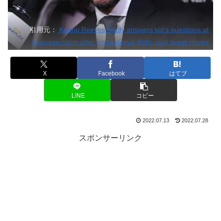
引用元：
Keanu Reeves kindly answers kid's questions at
baggage claim after international flight, viral tweet shows
X
Facebook
はてブ
LINE
コピー
2022.07.13
2022.07.28
スポンサーリンク