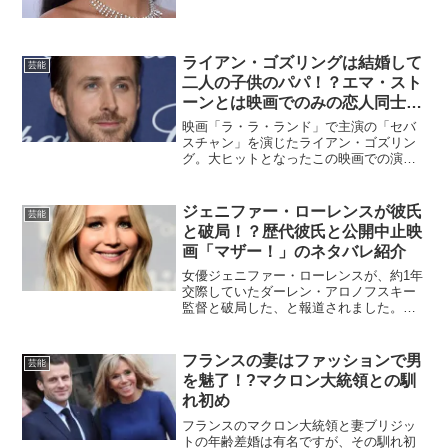
ス・ブラウンが彼氏との噂を過去に聞い
たことがありますが、現在の彼氏は誰な
のでしょう？妊娠の噂との...
ライアン・ゴズリングは結婚して
芸能
二人の子供のパパ！？エマ・スト
ーンとは映画でのみの恋人同士だ
った!
映画「ラ・ラ・ランド」で主演の「セバ
スチャン」を演じたライアン・ゴズリン
グ。大ヒットとなったこの映画での演技
が評価され、2016年ゴールデングローブ
賞 映画部門 主演男優賞 (ミュージカル・
コメディ部門)を獲得しました。共演した
ジェニファー・ローレンスが彼氏
芸能
人気女優のエ...
と破局！？歴代彼氏と公開中止映
画「マザー！」のネタバレ紹介
女優ジェニファー・ローレンスが、約1年
交際していたダーレン・アロノフスキー
監督と破局した、と報道されました。ジ
ェニファーといえば2017年の新作映画
「マザー！」で主演を務めましたが、残
念ながら日本での公開は中止となってし
フランスの妻はファッションで男
芸能
まいました。今回はジ...
を魅了！?マクロン大統領との馴
れ初め
フランスのマクロン大統領と妻ブリジッ
トの年齢差婚は有名ですが、その馴れ初