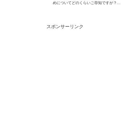
めについてどのくらいご存知ですが？
「見た目の美しさは、使い捨てティッシ
ュのようなもの」と言うフランス人は、
女性の知性とファッションに魅了され、
恋に落ちると言われています...
スポンサーリンク