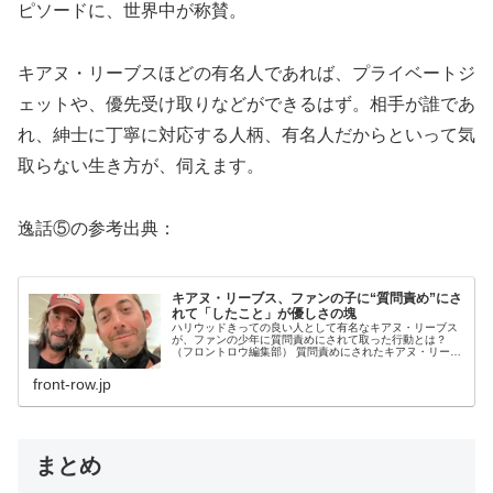
ピソードに、世界中が称賛。
キアヌ・リーブスほどの有名人であれば、プライベートジ
ェットや、優先受け取りなどができるはず。相手が誰であ
れ、紳士に丁寧に対応する人柄、有名人だからといって気
取らない生き方が、伺えます。
逸話⑤の参考出典：
キアヌ・リーブス、ファンの子に“質問責め”にさ
れて「したこと」が優しさの塊
ハリウッドきっての良い人として有名なキアヌ・リーブス
が、ファンの少年に質問責めにされて取った行動とは？
（フロントロウ編集部） 質問責めにされたキアヌ・リーブ
ス、彼が取った対応は？ 先日、イギリスで開催されたF1
のイギリ
front-row.jp
まとめ